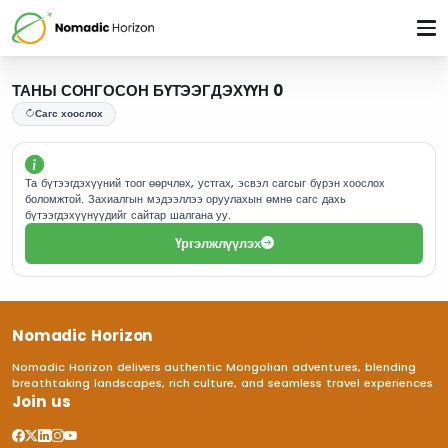
ТАНЫ СОНГОСОН БҮТЭЭГДЭХҮҮН 0
Сагс хоослох
Та бүтээгдэхүүний тоог өөрчлөх, устгах, эсвэл сагсыг бүрэн хоослох
боломжтой. Захиалгын мэдээллээ оруулахын өмнө сагс дахь
бүтээгдэхүүнүүдийг сайтар шалгана уу.
Үргэлжлүүлэх
Nomadic Horizon
Nomadic Horizon delivers authentic Mongolian adventures, blending
breathtaking landscapes, rich culture, and seamless travel experiences.
Join us